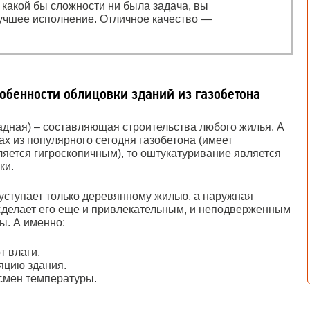
, какой бы сложности ни была задача, вы
учшее исполнение. Отличное качество —
собенности облицовки зданий из газобетона
адная) – составляющая строительства любого жилья. А
жах из популярного сегодня газобетона (имеет
ляется гигроскопичным), то оштукатуривание является
ки.
 уступает только деревянному жилью, а наружная
сделает его еще и привлекательным, и неподверженным
ы. А именно:
т влаги.
яцию здания.
 смен температуры.