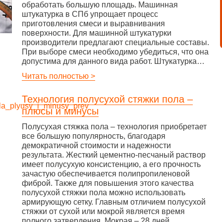
обработать большую площадь. Машинная
штукатурка в СПб упрощает процесс
приготовления смеси и выравнивания
поверхности. Для машинной штукатурки
производители предлагают специальные составы.
При выборе смеси необходимо убедиться, что она
допустима для данного вида работ. Штукатурка…
Читать полностью >
Технология полусухой стяжки пола –
плюсы и минусы
Полусухая стяжка пола – технология приобретает
все большую популярность, благодаря
демократичной стоимости и надежности
результата. Жесткий цементно-песчаный раствор
имеет полусухую консистенцию, а его прочность
зачастую обеспечивается полипропиленовой
фиброй. Также для повышения этого качества
полусухой стяжки пола можно использовать
армирующую сетку. Главным отличием полусухой
стяжки от сухой или мокрой является время
полного затвердения. Мокрая – 28 дней,