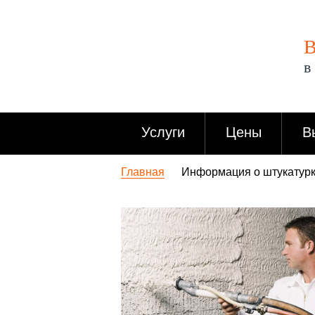
В
в
Услуги
Цены
В
Главная
Информация о штукатурк