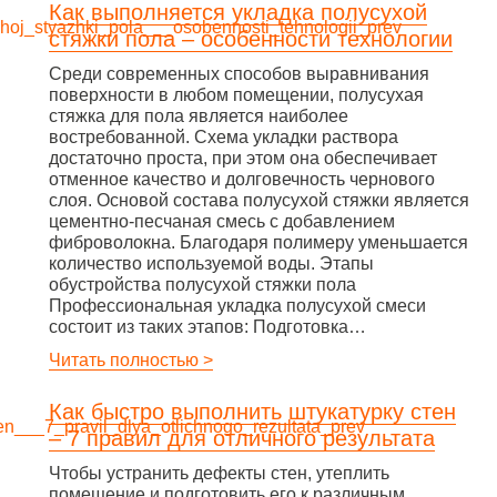
Как выполняется укладка полусухой
стяжки пола – особенности технологии
Среди современных способов выравнивания
поверхности в любом помещении, полусухая
стяжка для пола является наиболее
востребованной. Схема укладки раствора
достаточно проста, при этом она обеспечивает
отменное качество и долговечность чернового
слоя. Основой состава полусухой стяжки является
цементно-песчаная смесь с добавлением
фиброволокна. Благодаря полимеру уменьшается
количество используемой воды. Этапы
обустройства полусухой стяжки пола
Профессиональная укладка полусухой смеси
состоит из таких этапов: Подготовка…
Читать полностью >
Как быстро выполнить штукатурку стен
– 7 правил для отличного результата
Чтобы устранить дефекты стен, утеплить
помещение и подготовить его к различным