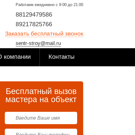
Работаем ежедневно с 9:00 до 21:00
88129479586
89217825766
Заказать бесплатный звонок
sentr-stroy@mail.ru
О компании
Контакты
Бесплатный вызов
мастера на объект