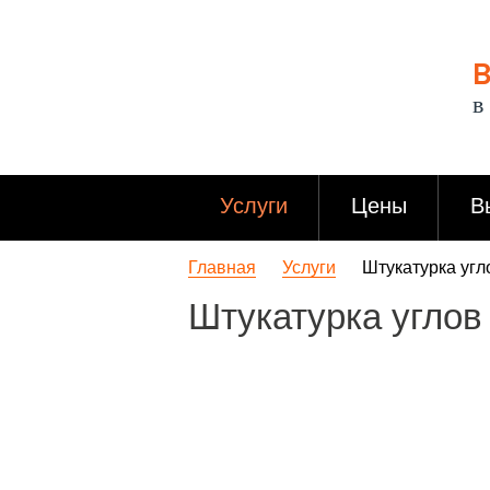
В
в
Услуги
Цены
В
Главная
Услуги
Штукатурка угл
Штукатурка углов