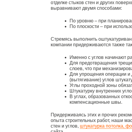
отделке стыков стен и других повер
выравнивают двумя способами:
По уровню – при планирова
По плоскости – при использ
Стремясь выполнить оштукатуриван
компании придерживаются также так
Именно с углов начинают р
Для предотвращения трещи
слоев, что при механизиров
Для упрощения операции и 
(вытягивание) углов штукат
Углы проходной зоны обяза
Штукатурку внутренних угло
В углах, образованных отко
компенсационные швы.
Придерживаясь этих и прочих реком
опыта строительных работ, наши мас
стен и углов,
штукатурка потолка, фо
сайта.