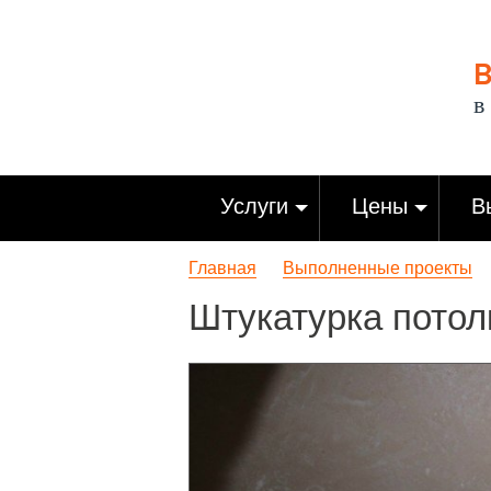
В
в
Услуги
Цены
В
Главная
Выполненные проекты
Штукатурка потол