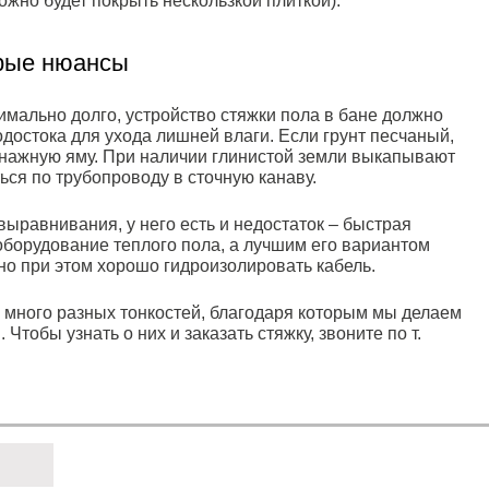
ожно будет покрыть нескользкой плиткой).
орые нюансы
мально долго, устройство стяжки пола в бане должно
достока для ухода лишней влаги. Если грунт песчаный,
нажную яму. При наличии глинистой земли выкапывают
ться по трубопроводу в сточную канаву.
ыравнивания, у него есть и недостаток – быстрая
оборудование теплого пола, а лучшим его вариантом
но при этом хорошо гидроизолировать кабель.
много разных тонкостей, благодаря которым мы делаем
тобы узнать о них и заказать стяжку, звоните по т.