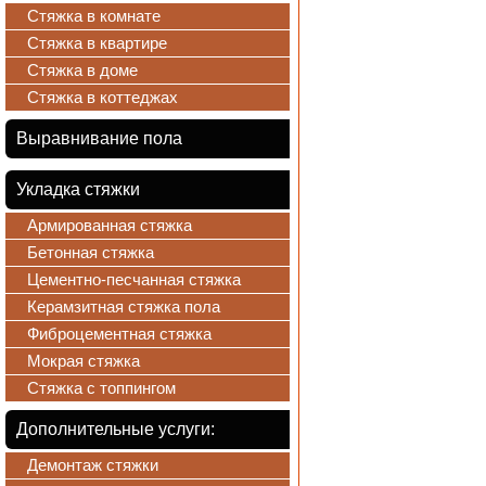
Стяжка в комнате
Стяжка в квартире
Стяжка в доме
Стяжка в коттеджах
Выравнивание пола
Укладка стяжки
Армированная стяжка
Бетонная стяжка
Цементно-песчанная стяжка
Керамзитная стяжка пола
Фиброцементная стяжка
Мокрая стяжка
Стяжка с топпингом
Дополнительные услуги:
Демонтаж стяжки