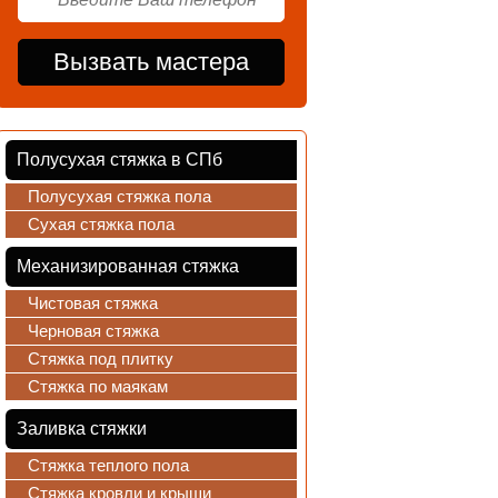
Полусухая стяжка в СПб
Полусухая стяжка пола
Сухая стяжка пола
Механизированная стяжка
Чистовая стяжка
Черновая стяжка
Стяжка под плитку
Стяжка по маякам
Заливка стяжки
Стяжка теплого пола
Стяжка кровли и крыши