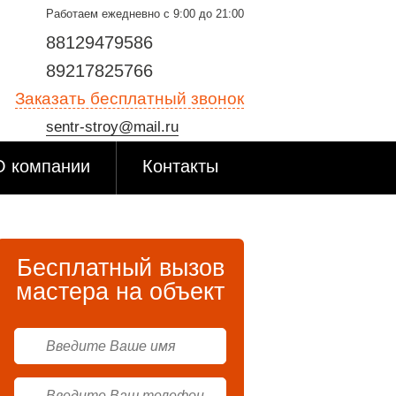
Работаем ежедневно с 9:00 до 21:00
88129479586
89217825766
Заказать бесплатный звонок
sentr-stroy@mail.ru
О компании
Контакты
Бесплатный вызов
мастера на объект