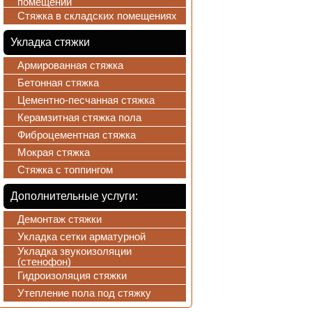
помещений
Стяжка в складских помещениях
Укладка стяжки
Армированная стяжка
Бетонная стяжка
Цементно-песчанная стяжка
Керамзитная стяжка пола
Фиброцементная стяжка
Мокрая стяжка
Стяжка с топпингом
Дополнительные услуги:
Демонтаж стяжки
Укладка сетки арматурной
Укладка звукоизоляции
(стенофон)
Гидроизоляция стяжки
Утепление пола под стяжку